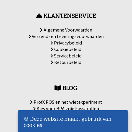
KLANTENSERVICE
Algemene Voorwaarden
Verzend- en Leveringsvoorwaarden
Privacybeleid
Cookiebeleid
Servicebeleid
Retourbeleid
BLOG
ProfX POS en het wietexperiment
Kies voor BPA vrije kassarollen
De belastingdienst: uw bewaarplicht
🍪 Deze website maakt gebruik van
ProfX POS en de Museumjaarkaart
cookies
Met ProfX POS de zomer door