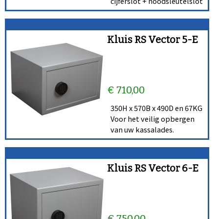
cijferslot + noodsleutelslot
Kluis RS Vector 5-E
€ 710,00
350H x 570B x 490D en 67KG
Voor het veilig opbergen
van uw kassalades.
Kluis RS Vector 6-E
€ 750,00