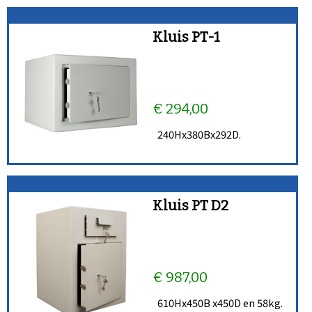
Kluis PT-1
€ 294,00
240Hx380Bx292D.
Kluis PT D2
€ 987,00
610Hx450B x450D en 58kg.