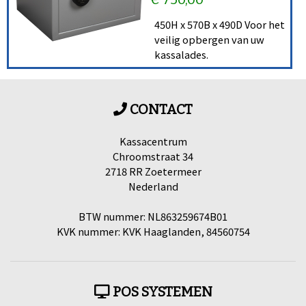
450H x 570B x 490D Voor het
veilig opbergen van uw
kassalades.
CONTACT
Kassacentrum
Chroomstraat 34
2718 RR Zoetermeer
Nederland
BTW nummer: NL863259674B01
KVK nummer: KVK Haaglanden, 84560754
POS SYSTEMEN