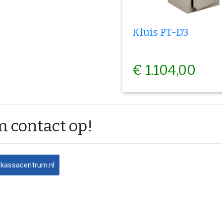
Kluis PT-D3
€ 1.104,00
 contact op!
@kassacentrum.nl