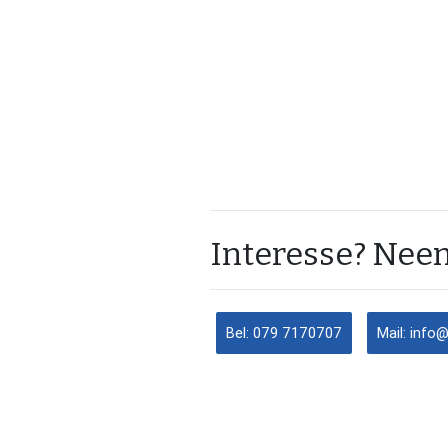
Interesse? Neem
Bel: 079 7170707
Mail: info