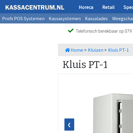
Horeca
Retail
Spec
Profx POS Systemen
Kassasystemen
Kassalades
Weegscha
Telefonisch bereikbaar op 07
Home
>
Kluizen
>
Kluis PT-1
Kluis PT-1
❮