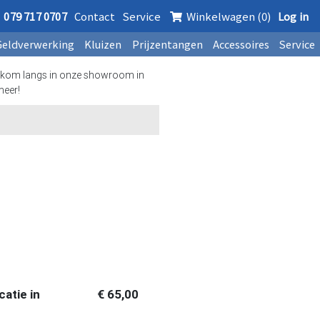
079 717 0707
Contact
Service
Winkelwagen (0)
Log in
Geldverwerking
Kluizen
Prijzentangen
Accessoires
Service
kom langs in onze showroom in
meer!
atie in
€ 65,00