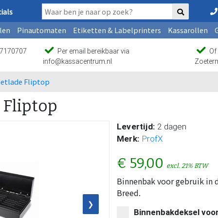
ials
len
Pinautomaten
Etiketten & Labelprinters
Kassarollen
9 7170707
Per email bereikbaar via
Of 
info@kassacentrum.nl
Zoeter
zetlade Fliptop
 Fliptop
Levertijd:
2 dagen
Merk:
ProfX
€ 59,00
excl. 21% BTW
Binnenbak voor gebruik in 
Breed.
❯
Binnenbakdeksel voor