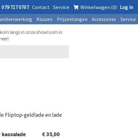
079 717 0707
Contact
Service
Winkelwagen (0)
Log in
Geldverwerking
Kluizen
Prijzentangen
Accessoires
Service
kom langs in onze showroom in
meer!
de Fliptop-geldlade en lade
 kassalade
€ 35,00