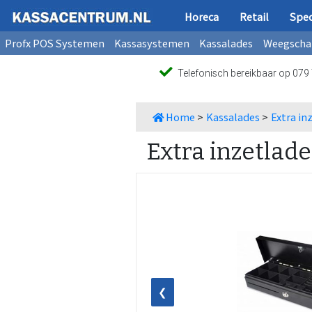
Horeca
Retail
Spec
Profx POS Systemen
Kassasystemen
Kassalades
Weegscha
Telefonisch bereikbaar op 07
Home
>
Kassalades
>
Extra in
Extra inzetlade
❮