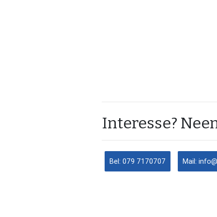
Interesse? Neem
Bel: 079 7170707
Mail: info