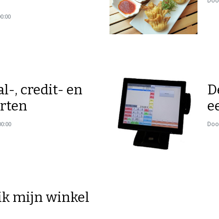
Door
00:00
l-, credit- en
D
arten
e
00:00
Door
ik mijn winkel