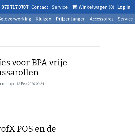
079 717 0707
Contact
Service
Winkelwagen (0)
Log in
Geldverwerking
Kluizen
Prijzentangen
Accessoires
Service
ies voor BPA vrije
assarollen
 martijn | 18 Feb 2020 09:34
rofX POS en de