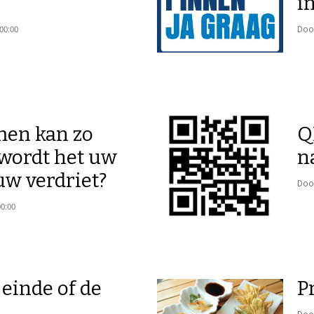
i
00:00
Door
en kan zo
Q
 wordt het uw
n
uw verdriet?
Door
00:00
t einde of de
P