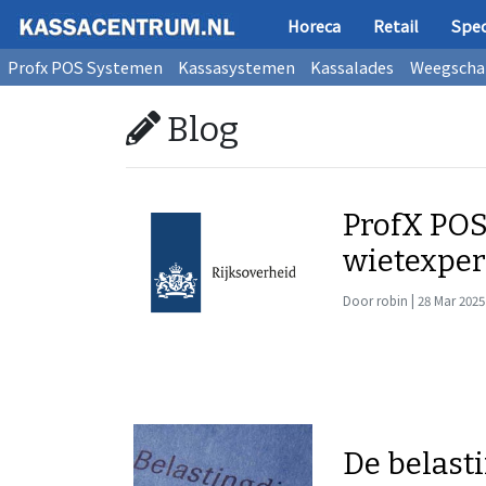
Horeca
Retail
Spec
Profx POS Systemen
Kassasystemen
Kassalades
Weegscha
Blog
ProfX POS
wietexpe
Door robin | 28 Mar 2025
De belast