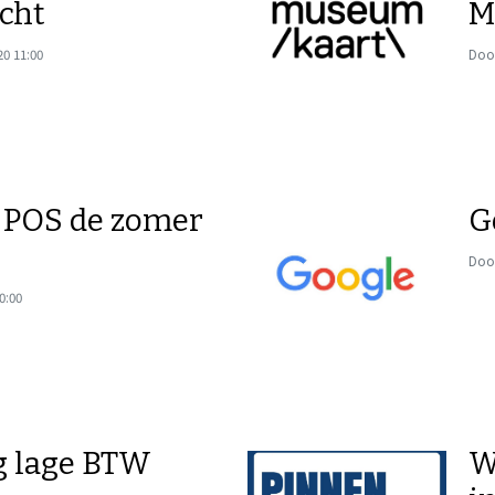
cht
M
20 11:00
Door
 POS de zomer
G
Door
0:00
g lage BTW
W