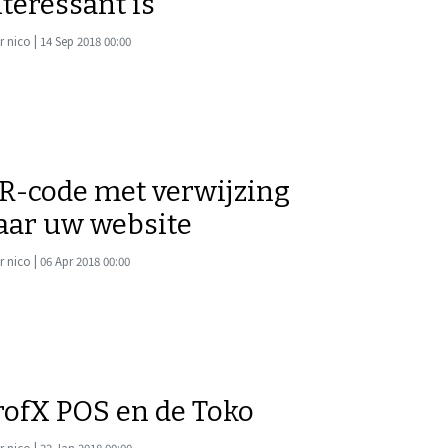
nteressant is
 nico | 14 Sep 2018 00:00
R-code met verwijzing
aar uw website
 nico | 06 Apr 2018 00:00
rofX POS en de Toko