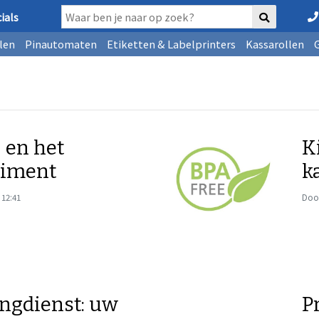
ials
len
Pinautomaten
Etiketten & Labelprinters
Kassarollen
 en het
K
riment
k
 12:41
Door
ingdienst: uw
P