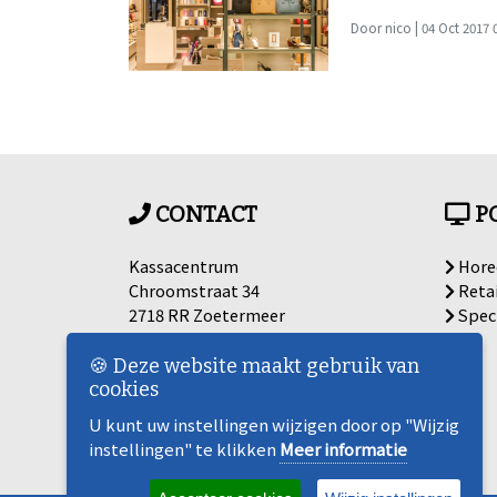
Door nico | 04 Oct 2017 
CONTACT
P
Kassacentrum
Hore
Chroomstraat 34
Retai
2718 RR Zoetermeer
Spec
Nederland
🍪 Deze website maakt gebruik van
BTW nummer: NL863259674B01
cookies
KVK nummer: KVK Haaglanden,
U kunt uw instellingen wijzigen door op "Wijzig
84560754
instellingen" te klikken
Meer informatie