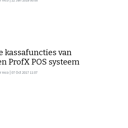
 nico | 22 Jan 2018 00:00
e kassafuncties van
en ProfX POS systeem
 nico | 07 Oct 2017 11:07